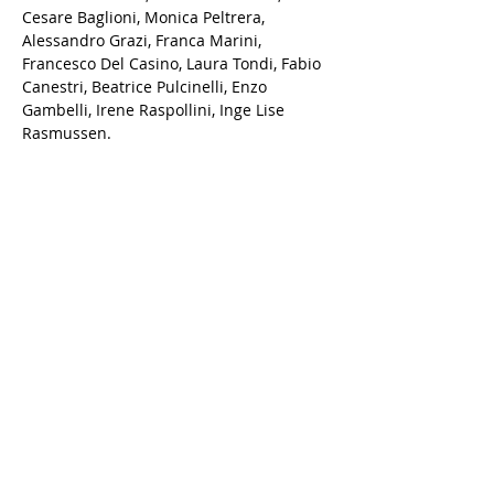
Cesare Baglioni, Monica Peltrera, 
Alessandro Grazi, Franca Marini, 
Francesco Del Casino, Laura Tondi, Fabio 
Canestri, Beatrice Pulcinelli, Enzo 
Gambelli, Irene Raspollini, Inge Lise 
Rasmussen.
Share this event
© 2025 by Irene Raspollini.
Irene Raspollini Fine Art
Italian independent artist
P.IVA - VAT:
01485560526
COOKIE POLICY