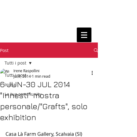
Post
Tutti i post
Irene Raspollini
Tutti i post
Jul 9, 2014
1 min read
6 JUN-30 JUL 2014
Inizia
"Innesti" mostra
La tua community
personale/"Grafts", solo
exhibition
Casa Là Farm Gallery, Scalvaia (SI) 