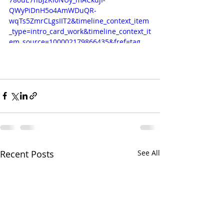
QWyPiDnH5o4AmWDuQR-
wqTs5ZmrCLgsIIT2&timeline_context_item
_type=intro_card_work&timeline_context_it
em_source=100002179866435&fref=tag
Recent Posts
See All