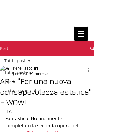
Post
Tutti i post
Irene Raspollini
Tutti i post
Jan 9, 2019
1 min read
AR + "Per una nuova
Inizia
consapevolezza estetica"
La tua community
= WOW!
ITA
Fantastico! Ho finalmente 
completato la seconda opera del 