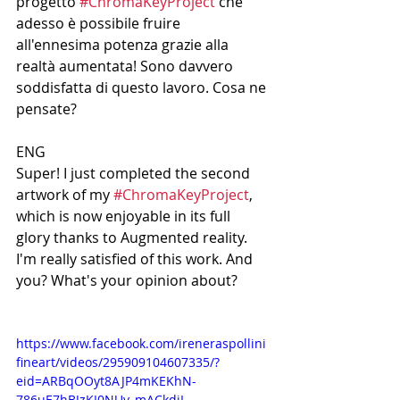
progetto 
#ChromaKeyProject
 che 
adesso è possibile fruire 
all'ennesima potenza grazie alla 
realtà aumentata! Sono davvero 
soddisfatta di questo lavoro. Cosa ne 
pensate? 
ENG
Super! I just completed the second 
artwork of my 
#ChromaKeyProject
, 
which is now enjoyable in its full 
glory thanks to Augmented reality. 
I'm really satisfied of this work. And 
you? What's your opinion about?
https://www.facebook.com/ireneraspollini
fineart/videos/295909104607335/?
eid=ARBqOOyt8AJP4mKEKhN-
786uE7hBJzKI0NUy_mACkdjI-