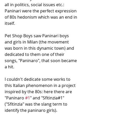
all in politics, social issues etc.: 
Paninari were the perfect expression 
of 80s hedonism which was an end in 
itself.
Pet Shop Boys saw Paninari boys 
and girls in Milan (the movement 
was born in this dynamic town) and 
dedicated to them one of their 
songs, "Paninaro", that soon became 
a hit.
I couldn't dedicate some works to 
this Italian phenomenon in a project 
inspired by the 80s: here there are 
"Paninaro 
#1
" and "Sfitinzia#1" 
("Sfitinzia" was the slang term to 
identify the paninaro girls).