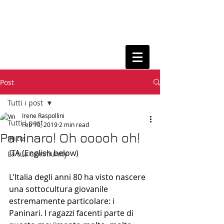
Post
Tutti i post
Irene Raspollini
Tutti i post
Feb 10, 2019
2 min read
Paninaro! Oh ooooh oh!
Inizia
ITA (English below)
La tua community
L'Italia degli anni 80 ha visto nascere 
una sottocultura giovanile 
estremamente particolare: i 
Paninari. I ragazzi facenti parte di 