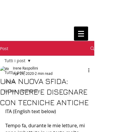
Post
Tutti i post
Irene Raspollini
Tutti i post
Apr 24, 2020
2 min read
UNA NUOVA SFIDA:
Inizia
DIPINGERE E DISEGNARE
La tua community
CON TECNICHE ANTICHE
ITA (English text below)
Tempo fa, durante le mie letture, mi 